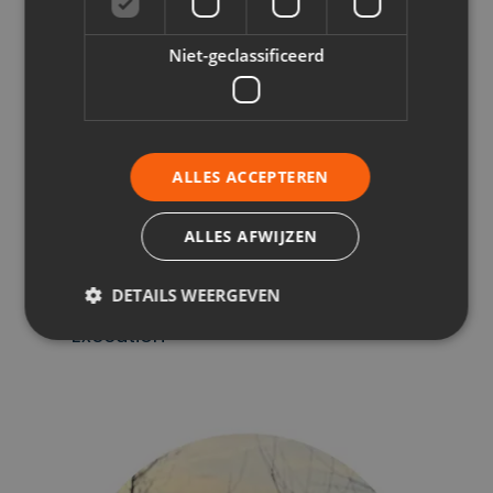
Niet-geclassificeerd
ALLES ACCEPTEREN
ALLES AFWIJZEN
Tolga
DETAILS WEERGEVEN
Execution
Strikt noodzakelijk
Prestatie
Targeting
Functioneel
Niet-geclassificeerd
Strikt noodzakelijke cookies maken de
kernfunctionaliteiten van de website mogelijk, zoals
gebruikersaanmelding en accountbeheer. De