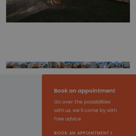
Book an appointment
Go over the possibilities
with us, we’ll come by with
free advice
BOOK AN APPOINTMENT