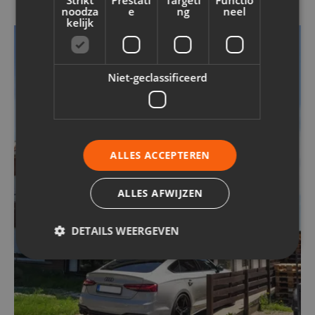
Strikt
Prestati
Targeti
Functio
noodza
e
ng
neel
kelijk
FACADE CLADDING
BRICK SLIPS
INSULATION
FACADE INSULATION
FACADE RENOVATION
Niet-geclassificeerd
ALLES ACCEPTEREN
ALLES AFWIJZEN
DETAILS WEERGEVEN
Strikt noodzakelijk
Prestatie
Targeting
Functioneel
Niet-geclassificeerd