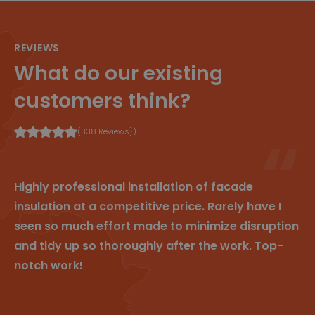
In
se
om geldige
c.
c
rapporten te
.c
o
kunnen maken
d
n
over het
n.
REVIEWS
d
gebruik van
cl
e
hun website.
What do our existing
e
n
ys
.b
customers think?
e
sessionid
w
2
Dit is een zeer
w
w
algemene
(338 Reviews})
w
e
cookienaam
.cl
k
die op
e
e
verschillende
ys
n
sites
.b
verschillende
Highly professional installation of facade
e
doeleinden
kan hebben,
insulation at a competitive price. Rarely have I
maar over het
algemeen zal
seen so much effort made to minimize disruption
het een soort
anonieme
and tidy up so thoroughly after the work. Top-
sessie-ID zijn.
notch work!
P
Provid
Om
Verv