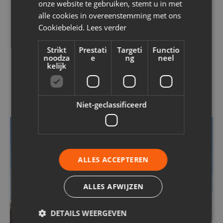
onze website te gebruiken, stemt u in met
alle cookies in overeenstemming met ons
Cookiebeleid.
Lees verder
Strikt
Prestati
Targeti
Functio
noodza
e
ng
neel
OUR PROJECTS
kelijk
Similar projects
Niet-geclassificeerd
FACADE CLADDING
BRICK SLIPS
INSULATION
FACADE INSULATION
FACADE RENOVATION
ALLES ACCEPTEREN
ALLES AFWIJZEN
DETAILS WEERGEVEN