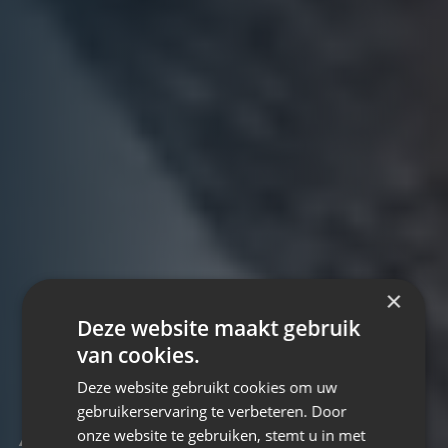
×
Deze website maakt gebruik
van cookies.
Deze website gebruikt cookies om uw
gebruikerservaring te verbeteren. Door
Améliorez votre
onze website te gebruiken, stemt u in met