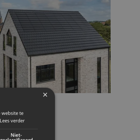
×
 website te
Lees verder
Niet-
geclassificeerd