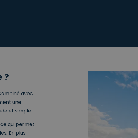
 ?
e combiné avec
iment une
de et simple.
 ce qui permet
es. En plus