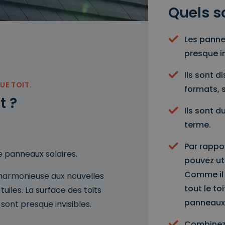
Quels s
Les panne
presque in
Ils sont d
UE TOIT.
formats, s
t ?
Ils sont 
terme.
Par rappo
 panneaux solaires.
pouvez uti
Comme il 
e harmonieuse aux nouvelles
tout le to
tuiles. La surface des toits
panneaux 
 sont presque invisibles.
Combinez-