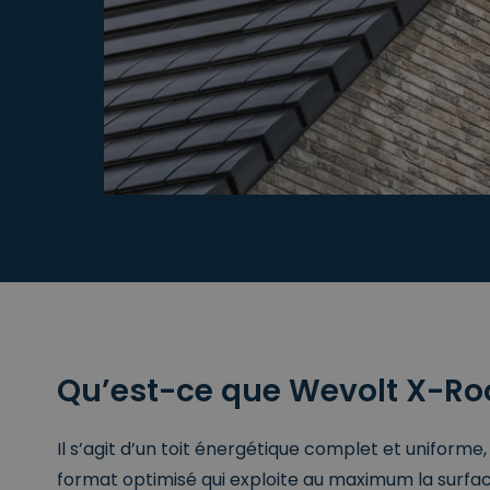
CookieScriptConse
csrftoken
__cf_bm
sessionid
Qu’est-ce que Wevolt X-Roo
Naam
Il s’agit d’un toit énergétique complet et uniforme
_pk_ses.672c6070-0
Pro
Naam
der
format optimisé qui exploite au maximum la surfac
Naam
[abcdef0123456789]