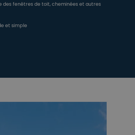
le des fenêtres de toit, cheminées et autres
ce om de
anner van Cookie-
de et simple
latform voor
 tegen een bepaald
n mensen en bots.
nen maken over het
es verschillende
 soort anonieme
Omschrijving