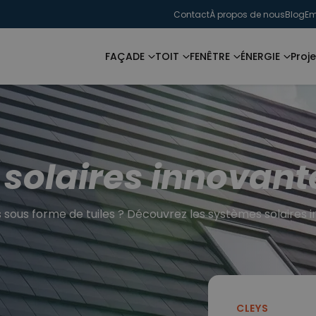
Contact
À propos de nous
Blog
Em
FAÇADE
TOIT
FENÊTRE
ÉNERGIE
Proje
 solaires innovant
s sous forme de tuiles ? Découvrez les systèmes solaires in
CLEYS