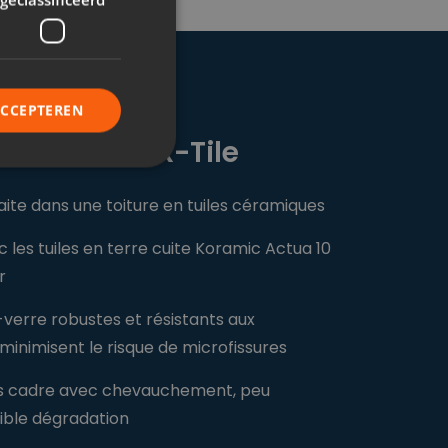
ACCEPTEREN
de Wevolt X-Tile
aite dans une toiture en tuiles céramiques
rd
les tuiles en terre cuite Koramic Actua 10
elding en
r
verre robustes et résistants aux
 minimisent le risque de microfissures
n mensen en bots.
nen maken over het
s cadre avec chevauchement, peu
aible dégradation