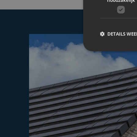
DETAILS WE
S
Strikt noodzakelijke
accountbeheer. De we
Naam
__cf_bm