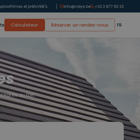
plois
Primes et prêts
VME's
info@cleys.be
+32 3 877 93 23
ts
Calculateur
Réserver un rendez-vous
FR
es
tégrés au toit.