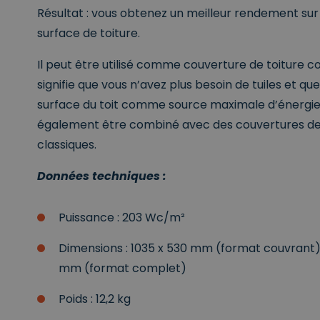
Do
Résultat : vous obtenez un meilleur rendement s
in
_pk_id.672c6070-02
Naam
stg_returning_visito
surface de toiture.
IDE
Goo
e L
.do
Il peut être utilisé comme couverture de toiture c
ecli
net
signifie que vous n’avez plus besoin de tuiles et que 
stg_last_interaction
_pin_unauth
Pin
surface du toit comme source maximale d’énergie s
est
Inc.
également être combiné avec des couvertures de
.cle
be
classiques.
_gcl_au
Goo
ar_debug
e L
Données techniques :
.cle
be
_fbp
Met
Puissance : 203 Wc/m²
Plat
rm
stg_traffic_source_p
Inc.
Dimensions : 1035 x 530 mm (format couvrant) 
.cle
be
mm (format complet)
Poids : 12,2 kg