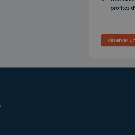
profitez d
Réserver u
s