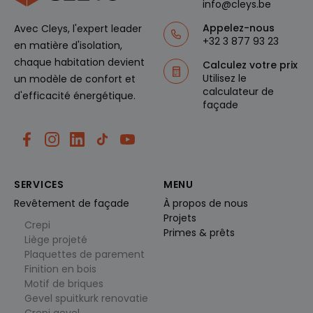
van
info@cleys.be
verkeer.
Appelez-nous
Avec Cleys, l'expert leader
_clck
.cl
1
Deze
+32 3 877 93 23
e
ja
cookie
en matière d'isolation,
ys
ar
wordt
.b
gebruikt
chaque habitation devient
Calculez votre prix
e
om
Utilisez le
un modèle de confort et
gebruiker
sinteracti
calculateur de
d'efficacité énergétique.
es en
façade
betrokke
nheid op
de
website
te volgen
om de
gebruiker
servaring
SERVICES
MENU
en
websitefu
Revêtement de façade
À propos de nous
nctionalit
Projets
eit te
Crepi
verbetere
Primes & prêts
n.
Liège projeté
Plaquettes de parement
_clsk
1
Deze
M
d
cookie
Finition en bois
ic
a
wordt
r
Motif de briques
g
geassocie
o
erd met
Gevel spuitkurk renovatie
s
Microsoft
of