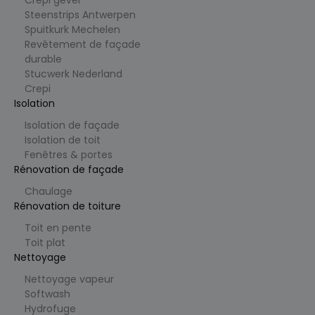
Crepi gevel
Clarity
t
analytics
Steenstrips Antwerpen
.cl
software.
e
Spuitkurk Mechelen
Het
ys
wordt
Revêtement de façade
.b
gebruikt
e
durable
om
informati
Stucwerk Nederland
e over de
Crepi
sessie
van de
Isolation
gebruiker
op te
Isolation de façade
slaan en
Isolation de toit
om
meerdere
Fenêtres & portes
paginawe
Rénovation de façade
ergaven
te
combiner
Chaulage
en tot
Rénovation de toiture
één
gebruiker
Toit en pente
ssessie
voor
Toit plat
analytisc
Nettoyage
he
doeleind
Nettoyage vapeur
en.
Softwash
_ga
1
Deze
G
Hydrofuge
ja
cookiena
o