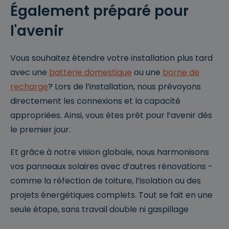
P
Également préparé pour
r
o
V
l'avenir
vi
er
d
v
er
al
Naam
Omschrijving
/
d
Vous souhaitez étendre votre installation plus tard
D
at
o
u
avec une
batterie domestique
ou une
borne de
m
m
recharge
? Lors de l’installation, nous prévoyons
ei
n
directement les connexions et la capacité
__cf_bm
2
Deze cookie
Cl
appropriées. Ainsi, vous êtes prêt pour l’avenir dès
9
wordt gebruikt
o
m
om
u
le premier jour.
in
onderscheid te
df
ut
maken tussen
l
e
mensen en
a
Et grâce à notre vision globale, nous harmonisons
n
bots. Dit is
r
5
gunstig voor
Google
e
vos panneaux solaires avec d’autres rénovations -
4
de website,
Privacy Policy
In
se
om geldige
c.
comme la réfection de toiture, l’isolation ou des
c
rapporten te
.
o
kunnen maken
w
projets énergétiques complets. Tout se fait en une
n
over het
w
d
gebruik van
w
seule étape, sans travail double ni gaspillage
e
hun website.
.cl
n
e
ys