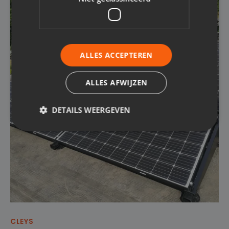
ALLES ACCEPTEREN
ALLES AFWIJZEN
DETAILS WEERGEVEN
Strikt noodzakelijk
Prestatie
Targeting
Functioneel
Niet-geclassificeerd
Strikt noodzakelijke cookies maken de
kernfunctionaliteiten van de website mogelijk, zoals
gebruikersaanmelding en accountbeheer. De
website kan niet goed worden gebruikt zonder de
strikt noodzakelijke cookies.
CLEYS