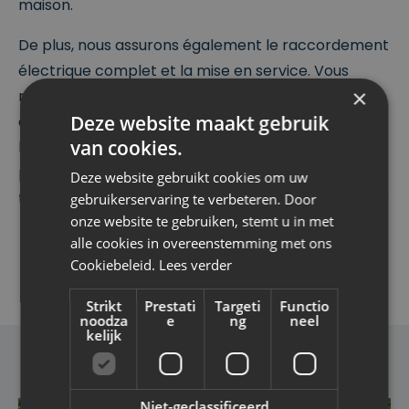
maison.
De plus, nous assurons également le raccordement
électrique complet et la mise en service. Vous
×
n’avez donc rien à organiser vous-même ni à
Deze website maakt gebruik
engager d’autres entrepreneurs. De l’installation à
van cookies.
l’activation : nous nous occupons de l’ensemble du
processus. Ainsi, vous pouvez profiter en toute
Deze website gebruikt cookies om uw
tranquillité de votre propre énergie solaire produite
gebruikerservaring te verbeteren. Door
onze website te gebruiken, stemt u in met
alle cookies in overeenstemming met ons
Cookiebeleid.
Lees verder
Strikt
Prestati
Targeti
Functio
noodza
e
ng
neel
kelijk
Niet-geclassificeerd