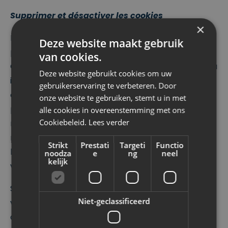
Supprimer et désactiver les cookies
×
La plupart des navigateurs Internet sont configurés
Deze website maakt gebruik
pour accepter automatiquement les cookies.
van cookies.
Cependant, vous pouvez supprimer les cookies déjà
Deze website gebruikt cookies om uw
installés et refuser l'installation de nouveaux
gebruikerservaring te verbeteren. Door
cookies via les paramètres de votre navigateur. La
onze website te gebruiken, stemt u in met
procédure varie d'un navigateur à l'autre. Si
alle cookies in overeenstemming met ons
Cookiebeleid.
Lees verder
nécessaire, consultez la fonction d'aide de votre
navigateur ou rendez-vous sur
Strikt
Prestati
Targeti
Functio
http://www.browserchecker.nl/cookies-
noodza
e
ng
neel
kelijk
verwijderen pour obtenir des explications.
Sur http://www.youronlinechoices.com/be-nl/,
Niet-geclassificeerd
vous pouvez indiquer quelles entreprises sont
autorisées à enregistrer votre comportement de