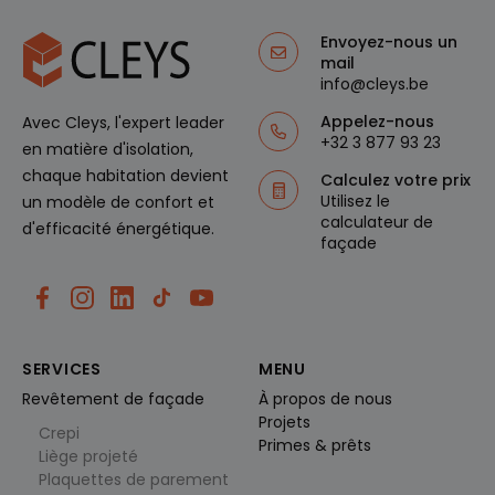
u
timeouts
bezocht.
bl
te
ec
beheren
Envoyez-nous un
lic
en de
mail
k.
gebruiker
info@cleys.be
n
servaring
et
te
verbetere
Appelez-nous
Avec Cleys, l'expert leader
n.
_pin_unauth
1
Registreert een unieke
Pi
+32 3 877 93 23
ja
ID die de gebruiker
en matière d'isolation,
n
ar_debug
ar
identificeert en
.p
1
Dit
t
chaque habitation devient
herkent. Wordt
in
ja
cookie
Calculez votre prix
e
gebruikt voor gerichte
te
ar
wordt
r
Utilisez le
un modèle de confort et
advertenties.
re
gebruikt
e
calculateur de
st
voor het
d'efficacité énergétique.
st
.c
oplossen
façade
In
o
van
c.
m
probleme
.cl
n en
e
analytisc
ys
he
.b
doeleind
e
en,
bedoeld
SERVICES
MENU
_gcl_au
2
Deze cookie wordt
G
om
m
ingesteld door
o
fouten
Revêtement de façade
À propos de nous
a
Doubleclick en voert
o
op te
Projets
a
informatie uit over hoe
gl
sporen
Crepi
n
de eindgebruiker de
en
e
Primes & prêts
d
website gebruikt en
Liège projeté
diensten
L
e
over eventuele
te
L
Plaquettes de parement
n
advertenties die de
verbetere
C