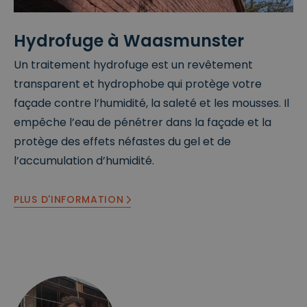
__cf_bm
2
Deze cookie
Cl
9
wordt gebruikt
o
Hydrofuge à Waasmunster
m
om
u
in
onderscheid te
df
ut
maken tussen
l
Un traitement hydrofuge est un revêtement
e
mensen en
a
n
bots. Dit is
r
transparent et hydrophobe qui protège votre
5
gunstig voor
Google
e
4
de website,
Privacy Policy
In
façade contre l’humidité, la saleté et les mousses. Il
se
om geldige
c.
c
rapporten te
.
empêche l’eau de pénétrer dans la façade et la
o
kunnen maken
w
n
over het
w
protège des effets néfastes du gel et de
d
gebruik van
w
e
hun website.
.cl
l’accumulation d’humidité.
n
e
ys
.b
e
PLUS D'INFORMATION
CookieScriptConsent
4
Deze cookie
C
w
wordt gebruikt
o
e
door de
o
k
Cookie-
ki
e
Script.com-
e
n
service om de
S
2
cookievoorkeu
cr
d
ren van
ip
a
bezoekers te
t
g
onthouden.