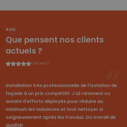
e
mensen en
a
n
bots. Dit is
r
5
gunstig voor
e
4
de website,
In
se
om geldige
c.
c
rapporten te
.c
o
kunnen maken
d
n
over het
AVIS
n.
d
gebruik van
cl
Que pensent nos clients
e
hun website.
e
n
ys
.b
actuels ?
e
sessionid
w
2
Dit is een zeer
(338 Avis})
w
w
algemene
w
e
cookienaam
.cl
k
die op
e
e
verschillende
ys
n
sites
.b
verschillende
Installation très professionnelle de l'isolation de
e
doeleinden
kan hebben,
façade à un prix compétitif. J'ai rarement vu
maar over het
algemeen zal
autant d'efforts déployés pour réduire au
het een soort
anonieme
minimum les nuisances et tout nettoyer si
sessie-ID zijn.
soigneusement après les travaux. Du travail de
qualité!