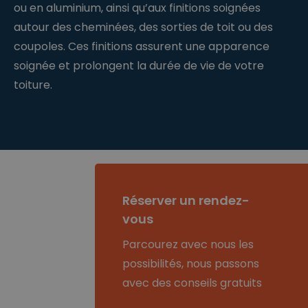
d
ou en aluminium, ainsi qu’aux finitions soignées
n
over het
n.
d
gebruik van
cl
autour des cheminées, des sorties de toit ou des
e
hun website.
e
n
ys
coupoles. Ces finitions assurent une apparence
.b
e
soignée et prolongent la durée de vie de votre
sessionid
w
2
Dit is een zeer
toiture.
w
w
algemene
w
e
cookienaam
.cl
k
die op
e
e
verschillende
ys
n
sites
.b
verschillende
e
doeleinden
kan hebben,
maar over het
algemeen zal
het een soort
anonieme
Réserver un rendez-
sessie-ID zijn.
vous
Parcourez avec nous les
possibilités, nous passons
P
Provid
Om
Verv
r
er
/
P
schr
avec des conseils gratuits
Naam
aldat
o
Domei
r
V
ijvin
um
vi
n
er
o
V
g