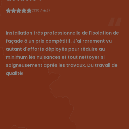
één
gebruiker
(338 Avis})
ssessie
voor
analytisc
he
doeleind
Installation très professionnelle de l'isolation de
en.
façade à un prix compétitif. J'ai rarement vu
_ga
1
Deze
G
ja
cookiena
o
autant d'efforts déployés pour réduire au
ar
am is
o
1
gekoppel
gl
minimum les nuisances et tout nettoyer si
m
d aan
e
a
Google
L
soigneusement après les travaux. Du travail de
a
Universal
L
n
Analytics
C
qualité!
d
- wat een
.cl
belangrijk
e
e update
ys
is van de
.b
meer
e
algemeen
gebruikte
analysese
rvice van
Google.
Deze
cookie
wordt
gebruikt