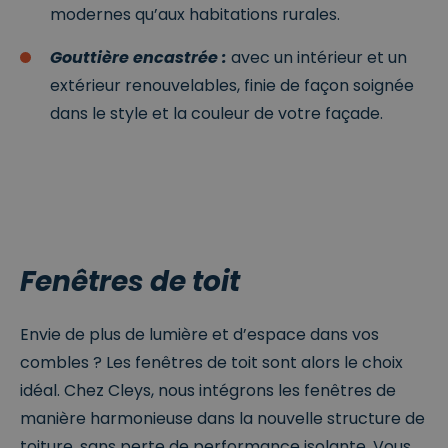
modernes qu’aux habitations rurales.
Strikt noodzakelijk
Prestatie
Targeting
Functioneel
Niet-geclassificeerd
Gouttière encastrée :
avec un intérieur et un
Strikt noodzakelijke cookies maken de
extérieur renouvelables, finie de façon soignée
kernfunctionaliteiten van de website mogelijk, zoals
dans le style et la couleur de votre façade.
gebruikersaanmelding en accountbeheer. De
website kan niet goed worden gebruikt zonder de
strikt noodzakelijke cookies.
P
r
o
V
vi
er
d
v
er
al
Naam
Omschrijving
/
d
Fenêtres de toit
D
at
o
u
m
m
Envie de plus de lumière et d’espace dans vos
ei
n
combles ? Les fenêtres de toit sont alors le choix
__cf_bm
2
Deze cookie
Cl
idéal. Chez Cleys, nous intégrons les fenêtres de
9
wordt gebruikt
o
m
om
u
manière harmonieuse dans la nouvelle structure de
in
onderscheid te
df
ut
maken tussen
l
toiture, sans perte de performance isolante. Vous
e
mensen en