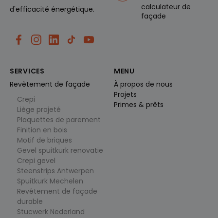
analysera
calculateur de
pporten
d'efficacité énergétique.
van de
façade
site.
_ga_K219YSX9VV
.cl
1
Deze
e
ja
cookie
ys
ar
wordt
.b
1
gebruikt
e
m
door
a
Google
SERVICES
MENU
a
Analytics
n
om de
Revêtement de façade
À propos de nous
d
sessiestat
Projets
us te
Crepi
behoude
Primes & prêts
Liège projeté
n.
Plaquettes de parement
_vwo_uuid
9
Visitor ID
W
Finition en bois
ja
gebruikt
in
ar
door
gi
Motif de briques
1
VWO
fy
Gevel spuitkurk renovatie
1
(Visual
S
m
Website
Crepi gevel
of
a
Optimizer
t
Steenstrips Antwerpen
a
) om
w
n
bezoeker
Spuitkurk Mechelen
a
d
s
r
Revêtement de façade
e
consisten
e
n
t dezelfde
durable
P
variant
Stucwerk Nederland
vt
van een