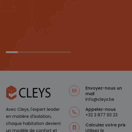
om
unieke
gebruiker
s te
ondersch
eiden
door een
willekeuri
g
gegenere
erd
nummer
toe te
wijzen als
klant-ID.
Het is
opgenom
en in elk
paginaver
zoek op
een site
en wordt
Envoyez-nous un
gebruikt
mail
om
info@cleys.be
bezoeker
s-, sessie-
en
Appelez-nous
Avec Cleys, l'expert leader
campagn
+32 3 877 93 23
egegeven
en matière d'isolation,
s te
chaque habitation devient
berekene
Calculez votre prix
n voor de
Utilisez le
un modèle de confort et