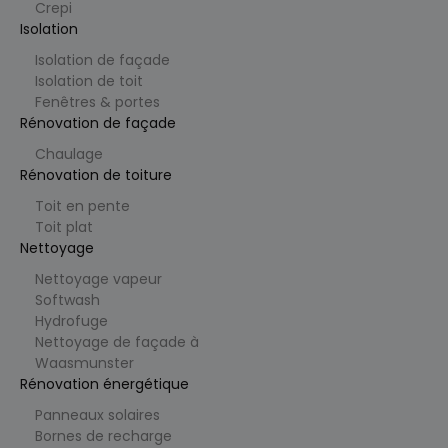
.
A/B-test
Crepi
te tonen.
Lt
Isolation
d
.cl
Isolation de façade
e
ys
Isolation de toit
.b
Fenêtres & portes
e
Rénovation de façade
_vwo_uuid_v2
1
Visitor ID
W
ja
(v2)
in
Chaulage
ar
gebruikt
gi
Rénovation de toiture
door
fy
VWO om
S
bezoeker
Toit en pente
of
s te
t
Toit plat
herkenne
w
n voor
Nettoyage
a
consisten
r
te A/B-
Nettoyage vapeur
e
test
P
Softwash
variants.
vt
Hydrofuge
.
Nettoyage de façade à
Lt
d
Waasmunster
.cl
Rénovation énergétique
e
ys
Panneaux solaires
.b
e
Bornes de recharge