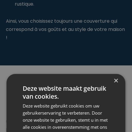
rustique.
Ainsi, vous choisissez toujours une couverture qui
correspond à vos goûts et au style de votre maison
!
×
Deze website maakt gebruik
Finitions supplémentaires
van cookies.
pour un résultat complet
Deze website gebruikt cookies om uw
gebruikerservaring te verbeteren. Door
onze website te gebruiken, stemt u in met
Une rénovation de toiture ne s’arrête pas à
alle cookies in overeenstemming met ons
l’isolation et aux tuiles. Bien souvent, ce sont les