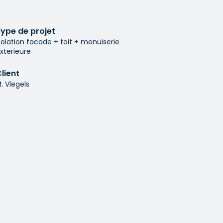
ype de projet
solation facade + toit + menuiserie
xterieure
lient
. Vlegels