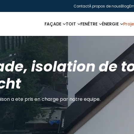
Contact
À propos de nous
Blog
Em
FAÇADE
TOIT
FENÊTRE
ÉNERGIE
Proje
de, isolation de to
cht
son a ete pris en charge par notre equipe.