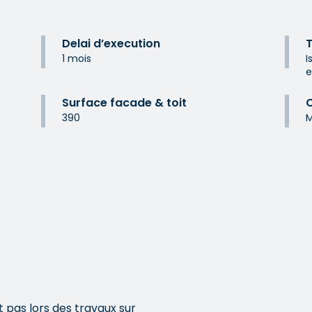
Delai d’execution
T
1 mois
I
e
Surface facade & toit
C
390
M
 pas lors des travaux sur