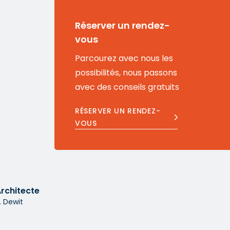
Réserver un rendez-
vous
Parcourez avec nous les
possibilités, nous passons
avec des conseils gratuits
RÉSERVER UN RENDEZ-
VOUS
rchitecte
. Dewit