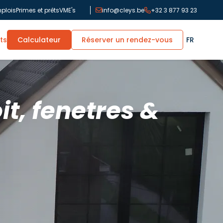
plois
Primes et prêts
VME's
info@cleys.be
+32 3 877 93 23
ts
Calculateur
Réserver un rendez-vous
FR
it, fenetres &