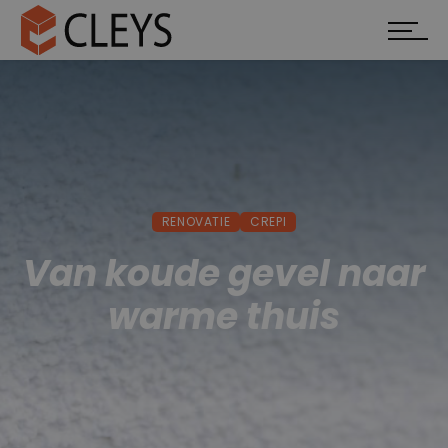
RENOVATIE
CREPI
Van koude gevel naar
warme thuis