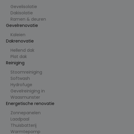
e
om
Gevelisolatie
gebruiker
sinteracti
Dakisolatie
es en
Ramen & deuren
betrokke
nheid op
Gevelrenovatie
de
website
Kaleien
te volgen
Dakrenovatie
om de
gebruiker
servaring
Hellend dak
en
Plat dak
websitefu
nctionalit
Reiniging
eit te
verbetere
Stoomreiniging
n.
Softwash
_clsk
1
Deze
M
Hydrofuge
d
cookie
ic
Gevelreiniging in
a
wordt
r
g
geassocie
Waasmunster
o
erd met
s
Energetische renovatie
Microsoft
of
Clarity
t
Zonnepanelen
analytics
.cl
software.
Laadpaal
e
Het
ys
Thuisbatterij
wordt
.b
gebruikt
Warmtepomp
e
om