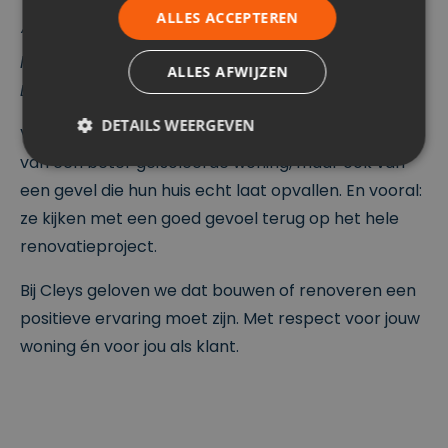
ALLES ACCEPTEREN
“We hebben op geen enkele moment gedacht:
hadden we maar voor iemand anders gekozen.” -
ALLES AFWIJZEN
Bieke
DETAILS WEERGEVEN
Vandaag genieten Bieke en haar man niet alleen
van een beter geïsoleerde woning, maar ook van
een gevel die hun huis echt laat opvallen. En vooral:
Strikt noodzakelijk
Prestatie
Targeting
ze kijken met een goed gevoel terug op het hele
Functioneel
Niet-geclassificeerd
renovatieproject.
Strikt noodzakelijke cookies maken de
Bij Cleys geloven we dat bouwen of renoveren een
kernfunctionaliteiten van de website mogelijk, zoals
gebruikersaanmelding en accountbeheer. De
positieve ervaring moet zijn. Met respect voor jouw
website kan niet goed worden gebruikt zonder de
strikt noodzakelijke cookies.
woning én voor jou als klant.
P
r
o
V
vi
er
d
v
er
al