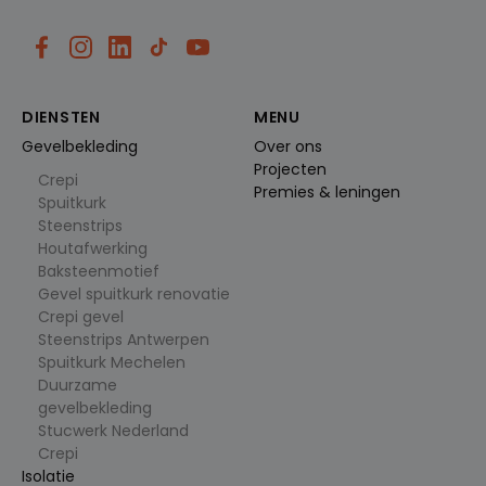
verschille
nde
bronnen
om te
beheren
hoe
gebruiker
DIENSTEN
MENU
s naar de
site
Gevelbekleding
Over ons
worden
geleid.
Projecten
Het helpt
Crepi
Premies & leningen
bij het
Spuitkurk
begrijpen
van de
Steenstrips
efficiëntie
Houtafwerking
van
verschille
Baksteenmotief
nde
Gevel spuitkurk renovatie
marketin
gcampag
Crepi gevel
nes of
Steenstrips Antwerpen
bronnen
bij het
Spuitkurk Mechelen
brengen
Duurzame
van
verkeer.
gevelbekleding
Stucwerk Nederland
_clck
.cl
1
Deze
Crepi
e
ja
cookie
ys
ar
wordt
Isolatie
.b
gebruikt