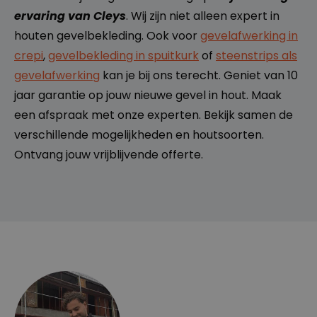
.b
1
gebruikt
e
m
door
ervaring van Cleys
. Wij zijn niet alleen expert in
a
Google
a
Analytics
houten gevelbekleding. Ook voor
gevelafwerking in
n
om de
d
sessiestat
crepi
,
gevelbekleding in spuitkurk
of
steenstrips als
us te
behoude
gevelafwerking
kan je bij ons terecht. Geniet van 10
n.
jaar garantie op jouw nieuwe gevel in hout. Maak
_vwo_uuid
9
Visitor ID
W
ja
gebruikt
een afspraak met onze experten. Bekijk samen de
in
ar
door
gi
1
VWO
verschillende mogelijkheden en houtsoorten.
fy
1
(Visual
S
m
Website
Ontvang jouw vrijblijvende offerte.
of
a
Optimizer
t
a
) om
w
n
bezoeker
a
d
s
r
e
consisten
e
n
t dezelfde
P
variant
vt
van een
.
A/B-test
te tonen.
Lt
d
.cl
e
ys
.b
e