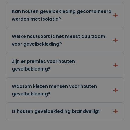
r
g
geassocie
o
erd met
s
Kan houten gevelbekleding gecombineerd
Microsoft
of
Clarity
worden met isolatie?
t
analytics
.cl
software.
e
Het
ys
wordt
.b
Welke houtsoort is het meest duurzaam
gebruikt
e
om
voor gevelbekleding?
informati
e over de
sessie
van de
Zijn er premies voor houten
gebruiker
op te
gevelbekleding?
slaan en
om
meerdere
paginawe
ergaven
Waarom kiezen mensen voor houten
te
gevelbekleding?
combiner
en tot
één
gebruiker
ssessie
Is houten gevelbekleding brandveilig?
voor
analytisc
he
doeleind
en.