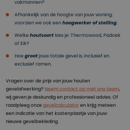
vakmannen?
.b
d
Het is
e
e
ontworpen om
n
een site te
Afhankelijk van de hoogte van jouw woning,
4
helpen
w
beschermen
voorzien we ook een
hoogwerker of stelling
.
e
tegen een
k
bepaald type
e
softwareaanva
Welke
houtsoort
kies je: Thermowood, Padoek
n
l op
webformuliere
of Eik?
n.
__cf_bm
2
Deze cookie
Cl
Hoe
groot
jouw totale gevel is, inclusief en
9
wordt gebruikt
o
m
om
u
exclusief ramen.
in
onderscheid te
df
ut
maken tussen
l
e
mensen en
a
n
bots. Dit is
r
5
gunstig voor
Vragen over de prijs van jouw houten
e
4
de website,
In
se
om geldige
gevelafwerking?
Neem contact op met ons team
,
c.
c
rapporten te
.c
o
kunnen maken
wij geven je deskundig en professioneel advies. Of
d
n
over het
n.
d
gebruik van
raadpleeg onze
gevelcalculator
en krijg meteen
cl
e
hun website.
e
n
een indicatie van het kostenplaatje van jouw
ys
.b
nieuwe gevelbekleding.
e