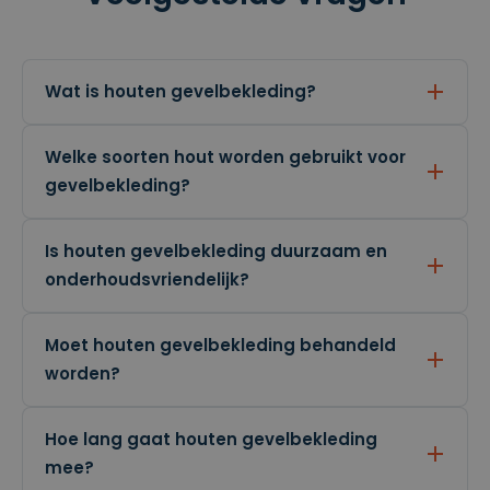
bronnen
bij het
brengen
van
verkeer.
Wat is houten gevelbekleding?
_clck
.cl
1
Deze
e
ja
cookie
ys
ar
wordt
.b
gebruikt
Welke soorten hout worden gebruikt voor
e
om
gevelbekleding?
gebruiker
sinteracti
es en
betrokke
nheid op
Is houten gevelbekleding duurzaam en
de
website
onderhoudsvriendelijk?
te volgen
om de
gebruiker
servaring
Moet houten gevelbekleding behandeld
en
websitefu
worden?
nctionalit
eit te
verbetere
n.
Hoe lang gaat houten gevelbekleding
_clsk
1
Deze
M
mee?
d
cookie
ic
a
wordt