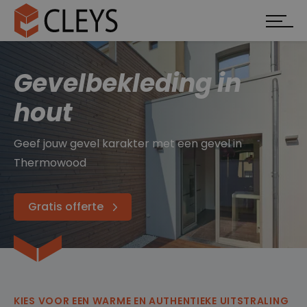
Gevelbekleding in
hout
Geef jouw gevel karakter met een gevel in
Thermowood
Gratis offerte
KIES VOOR EEN WARME EN AUTHENTIEKE UITSTRALING