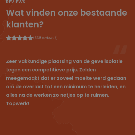
REVIEWS
1
uitgeslote
w
n van
Wat vinden onze bestaande
e
campagn
e
e 2 (bijv.
k
eerder
klanten?
een doel
behaald).
_vwo_ds
2
Data
W
(338 reviews})
m
store
in
a
cookie
gi
a
van VWO
fy
n
—
.cl
d
bewaart
e
Zeer vakkundige plaatsing van de gevelisolatie
e
sessie- en
ys
n
testgegev
.b
tegen een competitieve prijs. Zelden
4
ens om
e
w
A/B-tests
meegemaakt dat er zoveel moeite werd gedaan
e
correct te
k
kunnen
om de overlast tot een minimum te herleiden, en
e
meten.
n
alles na de werken zo netjes op te ruimen.
_vwo_sn
3
Sessie-ID
W
Topwerk!
0
cookie
in
m
van VWO
gi
in
—
fy
ut
identifice
.cl
e
ert de
e
n
huidige
ys
browsese
.b
ssie voor