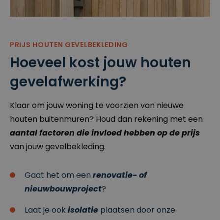
w
e
hun website.
.cl
n
e
ys
.b
e
PRIJS HOUTEN GEVELBEKLEDING
CookieScriptConsent
4
Deze cookie
C
Hoeveel kost jouw houten
w
wordt gebruikt
o
e
door de
o
k
Cookie-
gevelafwerking?
ki
e
Script.com-
e
n
service om de
S
2
cookievoorkeu
cr
d
ren van
Klaar om jouw woning te voorzien van nieuwe
ip
a
bezoekers te
t
g
onthouden.
houten buitenmuren? Houd dan rekening met een
w
e
De cookie-
w
n
banner van
aantal factoren die invloed hebben op de prijs
w
Cookie-
.cl
Script.com is
van jouw gevelbekleding.
e
noodzakelijk
ys
om correct te
.b
werken.
e
Gaat het om een
renovatie- of
csrftoken
w
1
Deze cookie is
nieuwbouwproject
?
w
1
gekoppeld aan
w
m
het Django-
.cl
a
webontwikkeli
Laat je ook
isolatie
plaatsen door onze
e
a
ngsplatform
ys
n
voor Python.