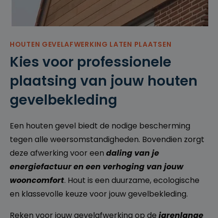
g
gegenere
erd
nummer
toe te
wijzen als
klant-ID.
HOUTEN GEVELAFWERKING LATEN PLAATSEN
Het is
opgenom
Kies voor professionele
en in elk
paginaver
plaatsing van jouw houten
zoek op
een site
en wordt
gevelbekleding
gebruikt
om
bezoeker
s-, sessie-
en
Een houten gevel biedt de nodige bescherming
campagn
egegeven
tegen alle weersomstandigheden. Bovendien zorgt
s te
berekene
deze afwerking voor een
daling van je
n voor de
analysera
energiefactuur en een verhoging van jouw
pporten
van de
wooncomfort
. Hout is een duurzame, ecologische
site.
en klassevolle keuze voor jouw gevelbekleding.
_ga_K219YSX9VV
.cl
1
Deze
e
ja
cookie
ys
ar
wordt
Reken voor jouw gevelafwerking op de
jarenlange