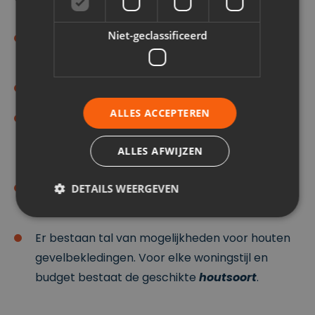
Niet-geclassificeerd
Een houten gevelbekleding is
onderhoudsvriendelijk
.
Hout is duurzaam en
recycleerbaar
.
ALLES ACCEPTEREN
Een gevelafwerking in hout is
eenvoudig te
herstellen
. Onderdelen die beschadigd zijn,
ALLES AFWIJZEN
vervang je simpelweg door nieuwe elementen.
Een gevel in hout zorgt voor een
akoestische
DETAILS WEERGEVEN
en thermische bescherming
van je woning.
Er bestaan tal van mogelijkheden voor houten
Strikt noodzakelijk
Prestatie
Targeting
gevelbekledingen. Voor elke woningstijl en
Functioneel
Niet-geclassificeerd
budget bestaat de geschikte
houtsoort
.
Strikt noodzakelijke cookies maken de
kernfunctionaliteiten van de website mogelijk, zoals
gebruikersaanmelding en accountbeheer. De