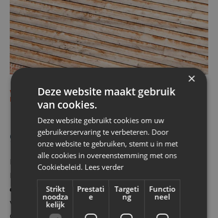
×
Deze website maakt gebruik
WAAROM KIEZEN VOOR EEN GEVELBEKLEDING IN
HOUT?
van cookies.
De voordelen van een
Deze website gebruikt cookies om uw
gevelafwerking in hout
gebruikerservaring te verbeteren. Door
onze website te gebruiken, stemt u in met
alle cookies in overeenstemming met ons
Een gevelbekleding in hout heeft tal van troeven.
Cookiebeleid.
Lees verder
Deze afwerking zorgt niet alleen voor een
authentieke, tijdloze en klassevolle uitstraling
Strikt
Prestati
Targeti
Functio
noodza
e
ng
neel
van je woning, maar biedt nog tal van voordelen.
kelijk
Ontdek hieronder welke.