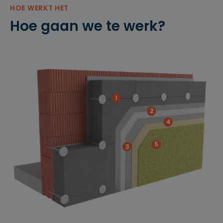
HOE WERKT HET
Hoe gaan we te werk?
1
2
4
5
3