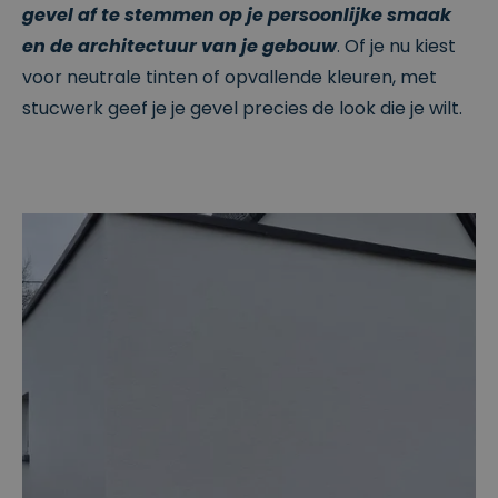
g
gevel af te stemmen op je persoonlijke smaak
gegenere
erd
en de architectuur van je gebouw
. Of je nu kiest
nummer
toe te
voor neutrale tinten of opvallende kleuren, met
wijzen als
klant-ID.
stucwerk geef je je gevel precies de look die je wilt.
Het is
opgenom
en in elk
paginaver
zoek op
een site
en wordt
gebruikt
om
bezoeker
s-, sessie-
en
campagn
egegeven
s te
berekene
n voor de
analysera
pporten
van de
site.
_ga_K219YSX9VV
.cl
1
Deze
e
ja
cookie
ys
ar
wordt