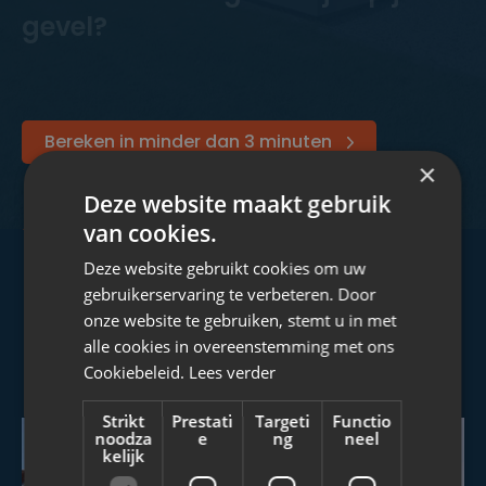
gevel?
Bereken in minder dan 3 minuten
×
Deze website maakt gebruik
van cookies.
Deze website gebruikt cookies om uw
gebruikerservaring te verbeteren. Door
GEWELDIGE RESULTATEN MET STUCWERK!
onze website te gebruiken, stemt u in met
Stucwerk voor en na
alle cookies in overeenstemming met ons
Cookiebeleid.
Lees verder
Strikt
Prestati
Targeti
Functio
noodza
e
ng
neel
kelijk