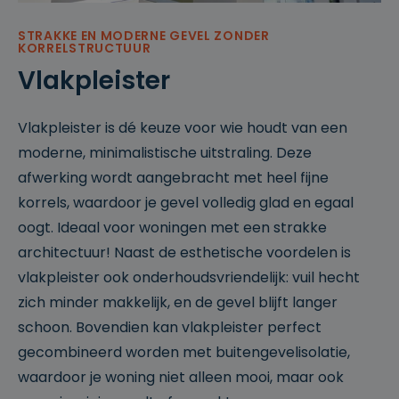
sessionid
w
2
Dit is een zeer
w
w
algemene
w
e
cookienaam
STRAKKE EN MODERNE GEVEL ZONDER
.cl
k
die op
KORRELSTRUCTUUR
e
e
verschillende
ys
n
sites
Vlakpleister
.b
verschillende
e
doeleinden
kan hebben,
maar over het
Vlakpleister is dé keuze voor wie houdt van een
algemeen zal
het een soort
moderne, minimalistische uitstraling. Deze
anonieme
sessie-ID zijn.
afwerking wordt aangebracht met heel fijne
korrels, waardoor je gevel volledig glad en egaal
oogt. Ideaal voor woningen met een strakke
P
Provid
Om
architectuur! Naast de esthetische voordelen is
Verv
r
er
/
P
schr
Naam
aldat
vlakpleister ook onderhoudsvriendelijk: vuil hecht
o
Domei
r
V
ijvin
um
vi
n
er
o
V
g
zich minder makkelijk, en de gevel blijft langer
P
d
vi
v
er
_pk_ses.672c6070-
www.cl
30
r
er
d
al
v
schoon. Bovendien kan vlakpleister perfect
Naam
Omschrijving
02be-4f4f-97ac-
eys.be
minu
o
V
/
er
d
al
Omschrij
Naam
400ee20d18bc.a2c8
ten
vi
er
D
at
/
d
ving
gecombineerd worden met buitengevelisolatie,
d
v
o
D
u
at
[abcdef0123456789]
www.k
Sessi
waardoor je woning niet alleen mooi, maar ook
er
al
m
m
o
u
{32}
bc.be
e
Naam
Omschrijving
/
d
ei
m
m