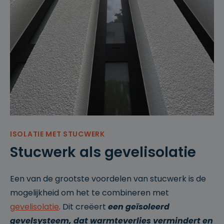
bronnen
bij het
brengen
van
verkeer.
_clck
.cl
1
Deze
e
ja
cookie
ys
ar
wordt
.b
gebruikt
e
om
gebruiker
sinteracti
es en
betrokke
nheid op
de
website
te volgen
ISOLATIE MET STUCWERK
om de
Stucwerk als gevelisolatie
gebruiker
servaring
en
websitefu
nctionalit
Een van de grootste voordelen van stucwerk is de
eit te
verbetere
mogelijkheid om het te combineren met
n.
gevelisolatie
. Dit creëert
een geïsoleerd
_clsk
1
Deze
M
d
cookie
ic
gevelsysteem, dat warmteverlies vermindert en
a
wordt