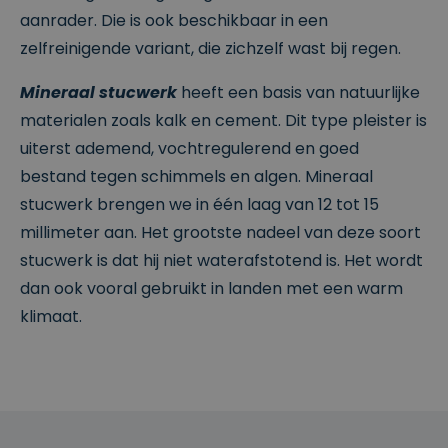
w
e
hun website.
aanrader. Die is ook beschikbaar in een
.cl
n
e
zelfreinigende variant, die zichzelf wast bij regen.
ys
.b
e
Mineraal stucwerk
heeft een basis van natuurlijke
CookieScriptConsent
4
Deze cookie
C
materialen zoals kalk en cement. Dit type pleister is
w
wordt gebruikt
o
e
door de
o
uiterst ademend, vochtregulerend en goed
k
Cookie-
ki
e
Script.com-
e
bestand tegen schimmels en algen. Mineraal
n
service om de
S
2
cookievoorkeu
cr
stucwerk brengen we in één laag van 12 tot 15
d
ren van
ip
a
bezoekers te
millimeter aan. Het grootste nadeel van deze soort
t
g
onthouden.
w
e
De cookie-
stucwerk is dat hij niet waterafstotend is. Het wordt
w
n
banner van
w
Cookie-
dan ook vooral gebruikt in landen met een warm
.cl
Script.com is
e
noodzakelijk
klimaat.
ys
om correct te
.b
werken.
e
csrftoken
w
1
Deze cookie is
w
1
gekoppeld aan
w
m
het Django-
.cl
a
webontwikkeli
e
a
ngsplatform
ys
n
voor Python.