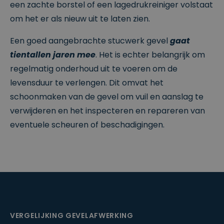
een zachte borstel of een lagedrukreiniger volstaat
_vwo_uuid_v2
1
Visitor ID
W
om het er als nieuw uit te laten zien.
ja
(v2)
in
ar
gebruikt
gi
door
fy
VWO om
Een goed aangebrachte stucwerk gevel
gaat
S
bezoeker
of
s te
tientallen jaren mee
. Het is echter belangrijk om
t
herkenne
w
n voor
regelmatig onderhoud uit te voeren om de
a
consisten
r
te A/B-
levensduur te verlengen. Dit omvat het
e
test
P
variants.
schoonmaken van de gevel om vuil en aanslag te
vt
.
verwijderen en het inspecteren en repareren van
Lt
eventuele scheuren of beschadigingen.
d
.cl
e
ys
.b
e
_vis_opt_exp_2_exclude
.cl
3
VWO
e
m
uitsluitin
ys
a
g cookie
.b
a
—
e
n
markeert
d
dat de
VERGELIJKING GEVELAFWERKING
e
bezoeker
n
is