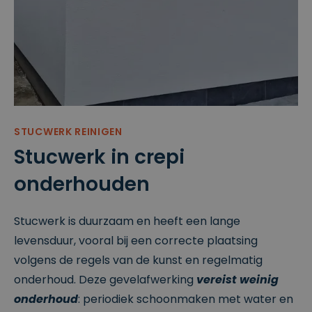
.b
1
gebruikt
e
m
door
a
Google
a
Analytics
n
om de
d
sessiestat
us te
behoude
n.
_vwo_uuid
9
Visitor ID
W
ja
gebruikt
in
ar
door
gi
1
VWO
STUCWERK REINIGEN
fy
1
(Visual
S
m
Website
Stucwerk in crepi
of
a
Optimizer
t
a
) om
w
onderhouden
n
bezoeker
a
d
s
r
e
consisten
e
n
t dezelfde
P
variant
Stucwerk is duurzaam en heeft een lange
vt
van een
.
A/B-test
levensduur, vooral bij een correcte plaatsing
te tonen.
Lt
d
volgens de regels van de kunst en regelmatig
.cl
e
onderhoud. Deze gevelafwerking
vereist weinig
ys
.b
onderhoud
: periodiek schoonmaken met water en
e