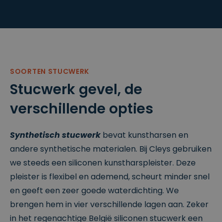
website kan niet goed worden gebruikt zonder de
strikt noodzakelijke cookies.
P
r
o
V
vi
er
d
v
er
al
SOORTEN STUCWERK
Naam
Omschrijving
/
d
Stucwerk gevel, de
D
at
o
u
m
m
verschillende opties
ei
n
__cf_bm
2
Deze cookie
Cl
Synthetisch stucwerk
bevat kunstharsen en
9
wordt gebruikt
o
m
om
andere synthetische materialen. Bij Cleys gebruiken
u
in
onderscheid te
df
ut
maken tussen
we steeds een siliconen kunstharspleister. Deze
l
e
mensen en
a
n
bots. Dit is
pleister is flexibel en ademend, scheurt minder snel
r
5
gunstig voor
Google
e
4
de website,
en geeft een zeer goede waterdichting. We
Privacy Policy
In
se
om geldige
c.
c
rapporten te
brengen hem in vier verschillende lagen aan. Zeker
.
o
kunnen maken
w
n
over het
in het regenachtige België siliconen stucwerk een
w
d
gebruik van