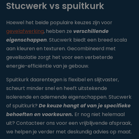
Stucwerk vs spuitkurk
1
uitgeslote
w
n van
e
campagn
e
e 2 (bijv.
k
eerder
Hoewel het beide populaire keuzes zijn voor
een doel
behaald).
gevelafwerking
, hebben ze
verschillende
_vwo_ds
2
Data
W
eigenschappen
. Stucwerk biedt een breed scala
m
store
in
a
cookie
aan kleuren en texturen. Gecombineerd met
gi
a
van VWO
fy
n
—
gevelisolatie zorgt het voor een verbeterde
.cl
d
bewaart
e
e
sessie- en
energie-efficiëntie van je gebouw.
ys
n
testgegev
.b
4
ens om
e
w
A/B-tests
Spuitkurk daarentegen is flexibel en slijtvaster,
e
correct te
k
kunnen
scheurt minder snel en heeft uitstekende
e
meten.
n
isolerende en ademende eigenschappen. Stucwerk
_vwo_sn
3
Sessie-ID
W
of spuitkurk?
De keuze hangt af van je specifieke
0
cookie
in
m
van VWO
gi
behoeften en voorkeuren.
Er nog niet helemaal
in
—
fy
ut
identifice
uit? Contacteer ons voor een vrijblijvende afspraak,
.cl
e
ert de
e
n
huidige
we helpen je verder met deskundig advies op maat.
ys
browsese
.b
ssie voor