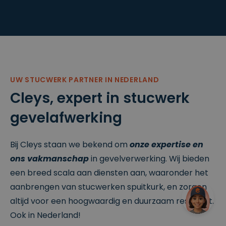
e
A/B-test
analyse.
_vis_opt_test_cookie
S
Test
W
es
cookie
in
si
van VWO
gi
e
—
fy
controlee
S
rt of
of
cookies
t
geschreve
UW STUCWERK PARTNER IN NEDERLAND
w
n kunnen
a
worden
Cleys, expert in stucwerk
r
in de
e
browser.
P
gevelafwerking
vt
.
Lt
d
Bij Cleys staan we bekend om
onze expertise en
.cl
e
ons vakmanschap
in gevelverwerking. Wij bieden
ys
.b
een breed scala aan diensten aan, waaronder het
e
aanbrengen van stucwerken spuitkurk, en zorgen
_vis_opt_exp_2_split
.cl
3
VWO
e
m
Split URL
altijd voor een hoogwaardig en duurzaam resultaat.
ys
a
test
.b
a
cookie —
Ook in Nederland!
e
n
onthoudt