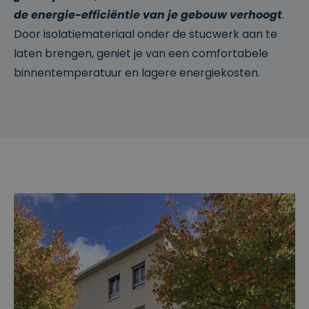
r
g
geassocie
de energie-efficiëntie van je gebouw verhoogt
.
o
erd met
s
Microsoft
Door isolatiemateriaal onder de stucwerk aan te
of
Clarity
t
analytics
laten brengen, geniet je van een comfortabele
.cl
software.
e
Het
binnentemperatuur en lagere energiekosten.
ys
wordt
.b
gebruikt
e
om
informati
e over de
sessie
van de
gebruiker
op te
slaan en
om
meerdere
paginawe
ergaven
te
combiner
en tot
één
gebruiker
ssessie
voor
analytisc
he
doeleind
en.