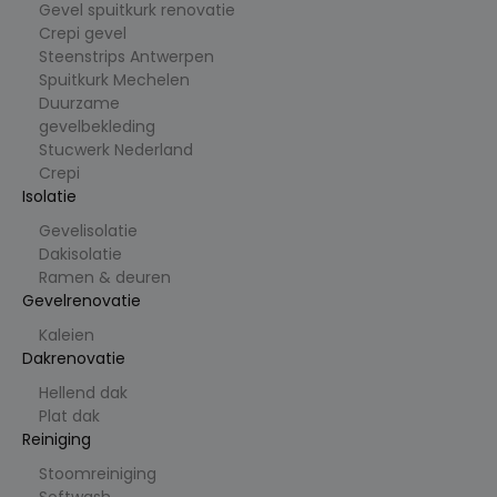
Deze
Gevel spuitkurk renovatie
cookie
Crepi gevel
wordt
gebruikt
Steenstrips Antwerpen
om
Spuitkurk Mechelen
unieke
gebruiker
Duurzame
s te
gevelbekleding
ondersch
eiden
Stucwerk Nederland
door een
Crepi
willekeuri
g
Isolatie
gegenere
erd
Gevelisolatie
nummer
Dakisolatie
toe te
wijzen als
Ramen & deuren
klant-ID.
Gevelrenovatie
Het is
opgenom
Kaleien
en in elk
paginaver
Dakrenovatie
zoek op
een site
Hellend dak
en wordt
gebruikt
Plat dak
om
Reiniging
bezoeker
s-, sessie-
Stoomreiniging
en
campagn