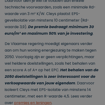
Daarvoor dien je wel te voldoen aan enkele
w
e
hun website.
.cl
technische voorwaarden, zoals een minimale Rd-
n
e
ys
waarde van 3 m² K/W. Cleys plaatst EPS-
.b
e
gevelisolatie van minstens 10 centimeter (Rd-
CookieScriptConsent
4
Deze cookie
C
waarde 3,9).
De premie bedraagt minimum 30
w
wordt gebruikt
o
e
door de
euro/m² en maximum 50% van je investering
.
o
k
Cookie-
ki
e
Script.com-
e
n
service om de
De Vlaamse regering moedigt eigenaars verder
S
2
cookievoorkeu
cr
d
ren van
aan om hun woning energiezuinig te maken tegen
ip
a
bezoekers te
t
g
onthouden.
2050. Voorlopig zijn er geen verplichtingen, maar
w
e
De cookie-
w
n
banner van
wel heldere doelstellingen, zoals het behalen van
w
Cookie-
.cl
Script.com is
een score A of A+ op het EPC.
Het behalen van de
e
noodzakelijk
ys
om correct te
2050 doelstellingen is zeer interessant voor de
.b
werken.
e
verkoopwaarde van jouw eigendom
. Daarvoor
csrftoken
w
1
Deze cookie is
isoleert Cleys met EPS-isolatie van minstens 14
w
1
gekoppeld aan
w
m
het Django-
centimeter, met een R-waarde 4,5. Lees verder
.cl
a
webontwikkeli
e
a
ngsplatform
over
premies en leningen
.
ys
n
voor Python.