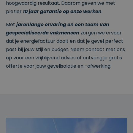
.b
1
gebruikt
hoogwaardig resultaat. Daarom geven we met
e
m
door
a
Google
plezier
10 jaar garantie op onze werken
.
a
Analytics
n
om de
d
sessiestat
Met
jarenlange ervaring en een team van
us te
behoude
gespecialiseerde vakmensen
zorgen we ervoor
n.
dat je energiefactuur daalt en dat je gevel perfect
_vwo_uuid
9
Visitor ID
W
ja
gebruikt
in
past bij jouw stijl en budget. Neem contact met ons
ar
door
gi
1
VWO
fy
op voor een vrijblijvend advies of ontvang je gratis
1
(Visual
S
m
Website
of
offerte voor jouw gevelisolatie en -afwerking.
a
Optimizer
t
a
) om
w
n
bezoeker
a
d
s
r
e
consisten
e
n
t dezelfde
P
variant
vt
van een
.
A/B-test
te tonen.
Lt
d
.cl
e
ys
.b
e