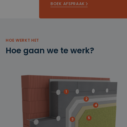
BOEK AFSPRAAK
HOE WERKT HET
Hoe gaan we te werk?
1
2
4
5
3