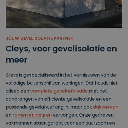
g
gegenere
erd
nummer
toe te
wijzen als
klant-ID.
Het is
opgenom
en in elk
JOUW GEVELISOLATIE PARTNER
paginaver
zoek op
Cleys, voor gevelisolatie en
een site
en wordt
gebruikt
meer
om
bezoeker
s-, sessie-
en
Cleys is gespecialiseerd in het vernieuwen van de
campagn
egegeven
volledige buitenschil van woningen. Dat houdt niet
s te
berekene
alleen een
complete gevelrenovatie
met het
n voor de
analysera
aanbrengen van efficiënte gevelisolatie en een
pporten
van de
passende gevelafwerking in, maar ook
dakwerken
site.
en
ramen en deuren
vervangen. Onze gedreven
_ga_K219YSX9VV
.cl
1
Deze
e
ja
cookie
vakmannen staan garant voor een duurzaam en
ys
ar
wordt