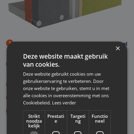
1
Plaatsing gevelisolatie met kleefmortel
×
en pluggen
Deze website maakt gebruik
van cookies.
2
Plaatsen van profielen en
wapeningslaag
Deze website gebruikt cookies om uw
gebruikerservaring te verbeteren. Door
3
Vlak bepleisteren van de gevel
onze website te gebruiken, stemt u in met
alle cookies in overeenstemming met ons
4
Voorstrijk aanbrengen
Cookiebeleid.
Lees verder
5
Afwerken met crepi / spuitkurk /
Strikt
Prestati
Targeti
Functio
steenstrips
noodza
e
ng
neel
kelijk