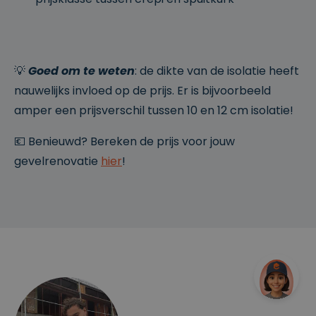
e
A/B-test
analyse.
_vis_opt_test_cookie
S
Test
W
es
cookie
in
si
van VWO
gi
e
—
💡
Goed om te weten
: de dikte van de isolatie heeft
fy
controlee
S
rt of
nauwelijks invloed op de prijs. Er is bijvoorbeeld
of
cookies
t
geschreve
amper een prijsverschil tussen 10 en 12 cm isolatie!
w
n kunnen
a
worden
r
in de
💶 Benieuwd? Bereken de prijs voor jouw
e
browser.
P
gevelrenovatie
hier
!
vt
.
Lt
d
.cl
e
ys
.b
e
_vis_opt_exp_2_split
.cl
3
VWO
e
m
Split URL
ys
a
test
.b
a
cookie —
e
n
onthoudt