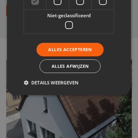
Bereken jouw prijs
Niet-geclassificeerd
ALLES ACCEPTEREN
ALLES AFWIJZEN
DETAILS WEERGEVEN
Strikt noodzakelijk
Prestatie
Targeting
Functioneel
Niet-geclassificeerd
Strikt noodzakelijke cookies maken de
kernfunctionaliteiten van de website mogelijk, zoals
gebruikersaanmelding en accountbeheer. De