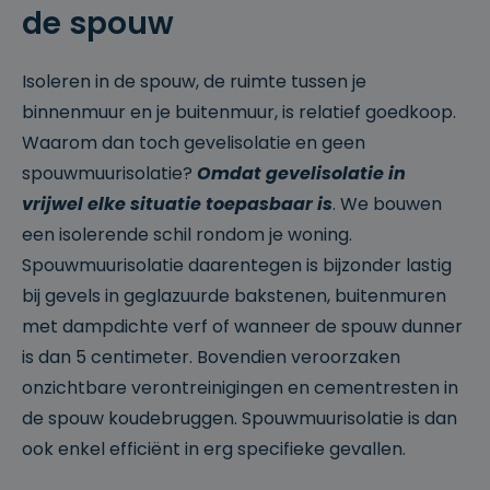
r
de spouw
g
geassocie
o
erd met
s
Microsoft
of
Clarity
t
analytics
Isoleren in de spouw, de ruimte tussen je
.cl
software.
e
Het
binnenmuur en je buitenmuur, is relatief goedkoop.
ys
wordt
.b
gebruikt
Waarom dan toch gevelisolatie en geen
e
om
informati
spouwmuurisolatie?
Omdat gevelisolatie in
e over de
sessie
vrijwel elke situatie toepasbaar is
. We bouwen
van de
gebruiker
een isolerende schil rondom je woning.
op te
slaan en
Spouwmuurisolatie daarentegen is bijzonder lastig
om
meerdere
bij gevels in geglazuurde bakstenen, buitenmuren
paginawe
ergaven
met dampdichte verf of wanneer de spouw dunner
te
combiner
is dan 5 centimeter. Bovendien veroorzaken
en tot
één
onzichtbare verontreinigingen en cementresten in
gebruiker
ssessie
de spouw koudebruggen. Spouwmuurisolatie is dan
voor
analytisc
ook enkel efficiënt in erg specifieke gevallen.
he
doeleind
en.