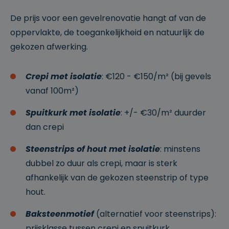
1
uitgeslote
w
n van
De prijs voor een gevelrenovatie hangt af van de
e
campagn
e
e 2 (bijv.
oppervlakte, de toegankelijkheid en natuurlijk de
k
eerder
een doel
gekozen afwerking.
behaald).
_vwo_ds
2
Data
W
m
store
in
Crepi met isolatie
: €120 - €150/m² (bij gevels
a
cookie
gi
a
van VWO
fy
vanaf 100m²)
n
—
.cl
d
bewaart
e
e
sessie- en
ys
Spuitkurk met isolatie
: +/- €30/m² duurder
n
testgegev
.b
4
ens om
e
dan crepi
w
A/B-tests
e
correct te
k
kunnen
Steenstrips
of hout met isolatie
: minstens
e
meten.
n
dubbel zo duur als crepi, maar is sterk
_vwo_sn
3
Sessie-ID
W
afhankelijk van de gekozen steenstrip of type
0
cookie
in
m
van VWO
gi
hout.
in
—
fy
ut
identifice
.cl
e
ert de
e
Baksteenmotief
(alternatief voor steenstrips):
n
huidige
ys
browsese
.b
prijsklasse tussen crepi en spuitkurk
ssie voor