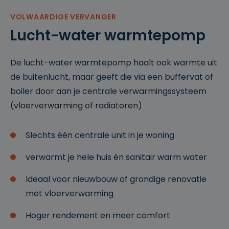
k
bepaald type
e
softwareaanva
VOLWAARDIGE VERVANGER
n
l op
webformuliere
Lucht-water warmtepomp
n.
__cf_bm
2
Deze cookie
Cl
9
wordt gebruikt
o
De lucht-water warmtepomp haalt ook warmte uit
m
om
u
in
onderscheid te
df
de buitenlucht, maar geeft die via een buffervat of
ut
maken tussen
l
e
mensen en
a
boiler door aan je centrale verwarmingssysteem
n
bots. Dit is
r
5
gunstig voor
e
(vloerverwarming of radiatoren)
4
de website,
In
se
om geldige
c.
c
rapporten te
.c
o
kunnen maken
d
Slechts één centrale unit in je woning
n
over het
n.
d
gebruik van
cl
e
hun website.
e
verwarmt je hele huis én sanitair warm water
n
ys
.b
e
Ideaal voor nieuwbouw of grondige renovatie
sessionid
w
2
Dit is een zeer
met vloerverwarming
w
w
algemene
w
e
cookienaam
.cl
k
die op
Hoger rendement en meer comfort
e
e
verschillende
ys
n
sites