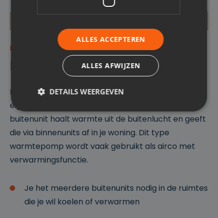
ALLES ACCEPTEREN
KOELEN EN VERWARMEN
Lucht-lucht warmtepomp
ALLES AFWIJZEN
Bij een lucht-lucht warmtepomp werk het systeem
DETAILS WEERGEVEN
eigenlijk zoals een omgekeerde koelkast. De
buitenunit haalt warmte uit de buitenlucht en geeft
die via binnenunits af in je woning. Dit type
Strikt noodzakelijk
Prestatie
Targeting
warmtepomp wordt vaak gebruikt als airco met
Functioneel
Niet-geclassificeerd
verwarmingsfunctie.
Strikt noodzakelijke cookies maken de
kernfunctionaliteiten van de website mogelijk, zoals
gebruikersaanmelding en accountbeheer. De
Je het meerdere buitenunits nodig in de ruimtes
website kan niet goed worden gebruikt zonder de
strikt noodzakelijke cookies.
die je wil koelen of verwarmen
P
r