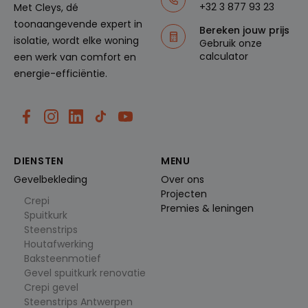
m
d aan
+32 3 877 93 23
Met Cleys, dé
e
a
Google
L
toonaangevende expert in
a
Universal
L
Bereken jouw prijs
n
Analytics
C
isolatie, wordt elke woning
d
- wat een
Gebruik onze
.cl
belangrijk
calculator
een werk van comfort en
e
e update
ys
is van de
energie-efficiëntie.
.b
meer
e
algemeen
gebruikte
analysese
rvice van
Google.
Deze
cookie
wordt
DIENSTEN
MENU
gebruikt
om
Gevelbekleding
Over ons
unieke
Projecten
gebruiker
Crepi
s te
Premies & leningen
Spuitkurk
ondersch
eiden
Steenstrips
door een
Houtafwerking
willekeuri
g
Baksteenmotief
gegenere
Gevel spuitkurk renovatie
erd
nummer
Crepi gevel
toe te
Steenstrips Antwerpen
wijzen als