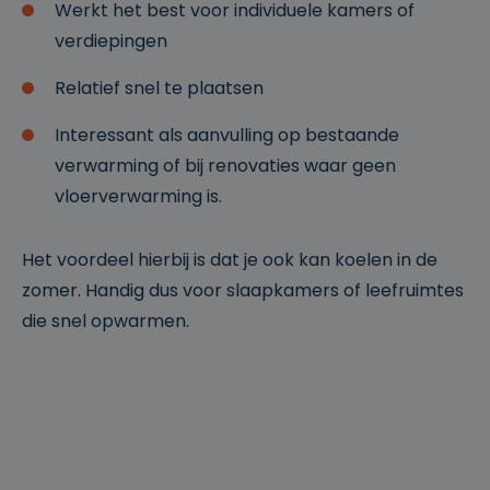
Werkt het best voor individuele kamers of
o
V
vi
er
verdiepingen
d
v
er
al
Naam
Omschrijving
Relatief snel te plaatsen
/
d
D
at
o
u
Interessant als aanvulling op bestaande
m
m
ei
verwarming of bij renovaties waar geen
n
vloerverwarming is.
__cf_bm
2
Deze cookie
Cl
9
wordt gebruikt
o
m
om
u
in
onderscheid te
df
Het voordeel hierbij is dat je ook kan koelen in de
ut
maken tussen
l
e
mensen en
zomer. Handig dus voor slaapkamers of leefruimtes
a
n
bots. Dit is
r
5
gunstig voor
Google
die snel opwarmen.
e
4
de website,
Privacy Policy
In
se
om geldige
c.
c
rapporten te
.
o
kunnen maken
w
n
over het
w
d
gebruik van
w
e
hun website.
.cl
n
e
ys
.b
e