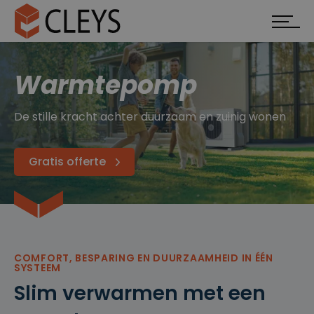
Warmtepomp
De stille kracht achter duurzaam en zuinig wonen
Gratis offerte
COMFORT, BESPARING EN DUURZAAMHEID IN ÉÉN
SYSTEEM
Slim verwarmen met een