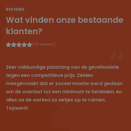
_clck
.cl
1
Deze
REVIEWS
e
ja
cookie
ys
ar
wordt
Wat vinden onze bestaande
.b
gebruikt
e
om
gebruiker
klanten?
sinteracti
es en
betrokke
nheid op
(237 reviews})
de
website
te volgen
om de
gebruiker
Zeer vakkundige plaatsing van de gevelisolatie
servaring
en
tegen een competitieve prijs. Zelden
websitefu
nctionalit
meegemaakt dat er zoveel moeite werd gedaan
eit te
verbetere
om de overlast tot een minimum te herleiden, en
n.
alles na de werken zo netjes op te ruimen.
_clsk
1
Deze
M
d
cookie
ic
Topwerk!
a
wordt
r
g
geassocie
o
erd met
s
Microsoft
of
Clarity
t
analytics
.cl