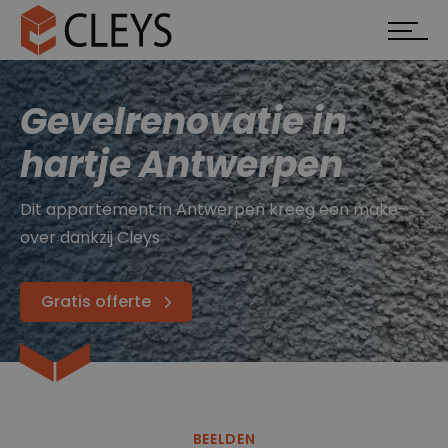
Gevelrenovatie in
hartje Antwerpen
Dit appartement in Antwerpen kreeg een make-
over dankzij Cleys
Gratis offerte
BEELDEN