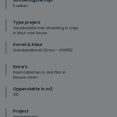
Uitvoeringstermijn
5 weken
Type project
Gevelisolatie met afwerking in crepi
in kleur naar keuze
Korrel & Kleur
Standaardkorrel 1,5mm - LFN0812
Extra's
Raamtabletten in zink Plint in
blauwe steen
Oppervlakte in m2
210
Project
Appartement