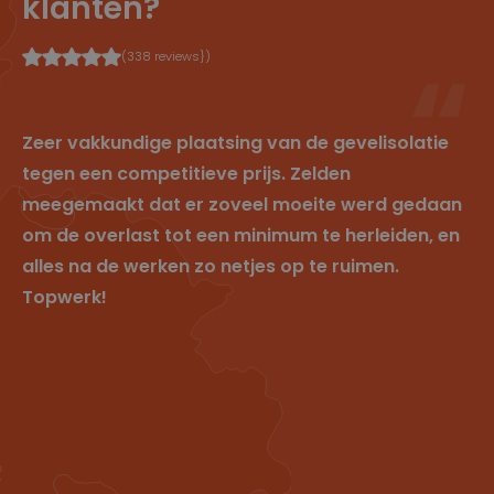
klanten?
d
gebruik van
cl
e
hun website.
e
n
ys
(338 reviews})
.b
e
sessionid
w
2
Dit is een zeer
w
w
algemene
Zeer vakkundige plaatsing van de gevelisolatie
w
e
cookienaam
.cl
k
die op
tegen een competitieve prijs. Zelden
e
e
verschillende
ys
n
sites
meegemaakt dat er zoveel moeite werd gedaan
.b
verschillende
e
doeleinden
om de overlast tot een minimum te herleiden, en
kan hebben,
maar over het
alles na de werken zo netjes op te ruimen.
algemeen zal
het een soort
Topwerk!
anonieme
sessie-ID zijn.
P
Provid
Om
Verv
r
er
/
P
schr
Naam
aldat
o
Domei
r
V
ijvin
um
vi
n
er
o
V
g
P
d
vi
v
er