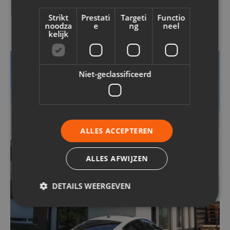
Vergelijkbare projecten
Strikt
Prestati
Targeti
Functio
noodza
e
ng
neel
kelijk
GEVELBEKLEDING
STEENSTRIPS
ISOLATIE
GEVELISOLATIE
GEVELRENOVATIE
Niet-geclassificeerd
ALLES ACCEPTEREN
ALLES AFWIJZEN
DETAILS WEERGEVEN
Strikt noodzakelijk
Prestatie
Targeting