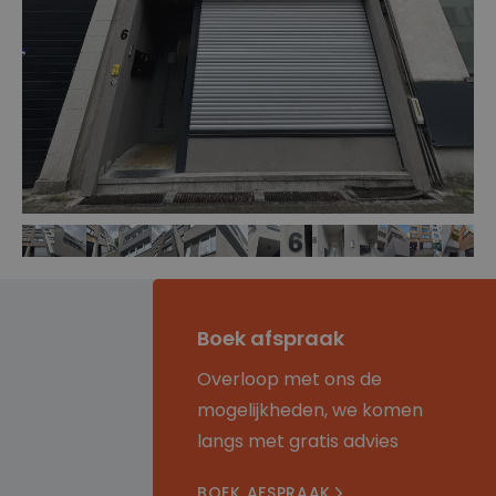
Boek afspraak
Overloop met ons de
mogelijkheden, we komen
langs met gratis advies
BOEK AFSPRAAK