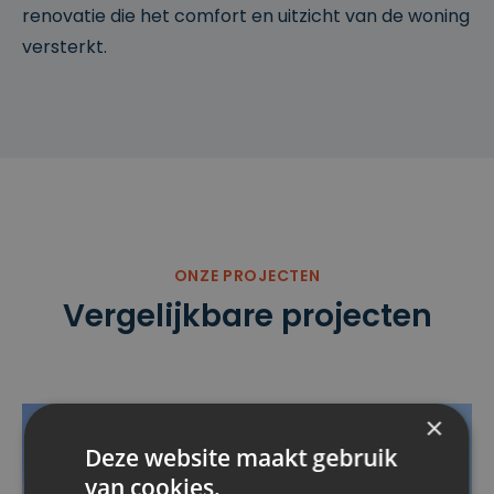
renovatie die het comfort en uitzicht van de woning
versterkt.
ONZE PROJECTEN
Vergelijkbare projecten
×
GEVELBEKLEDING
STEENSTRIPS
ISOLATIE
GEVELISOLATIE
GEVELRENOVATIE
Deze website maakt gebruik
van cookies.