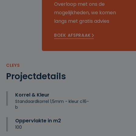
Overloop met ons de
mogelijkheden, we komen
langs met gratis advies
BOEK AFSPRAAK
CLEYS
Projectdetails
Korrel & Kleur
Standaardkorrel 1,5mm - kleur c16-
b
Oppervlakte in m2
100