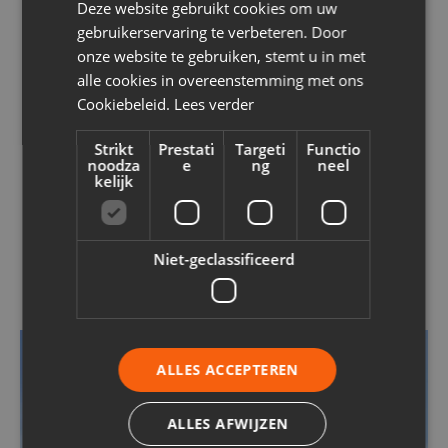
Deze website gebruikt cookies om uw
Bereken jouw prijs
gebruikerservaring te verbeteren. Door
onze website te gebruiken, stemt u in met
alle cookies in overeenstemming met ons
Cookiebeleid.
Lees verder
Strikt
Prestati
Targeti
Functio
noodza
e
ng
neel
kelijk
ONZE PROJECTEN
Vergelijkbare projecten
Niet-geclassificeerd
GEVELBEKLEDING
STEENSTRIPS
ISOLATIE
ALLES ACCEPTEREN
GEVELISOLATIE
GEVELRENOVATIE
ALLES AFWIJZEN