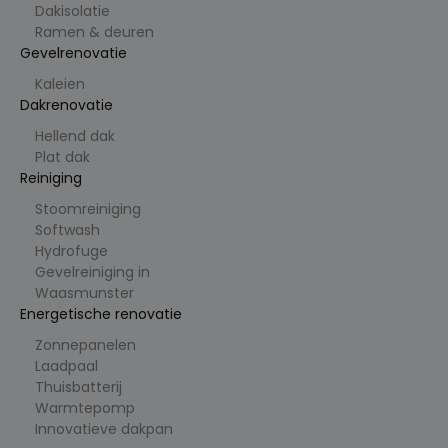
nde
Dakisolatie
bronnen
Ramen & deuren
om te
beheren
Gevelrenovatie
hoe
gebruiker
Kaleien
s naar de
Dakrenovatie
site
worden
geleid.
Hellend dak
Het helpt
Plat dak
bij het
begrijpen
Reiniging
van de
efficiëntie
Stoomreiniging
van
Softwash
verschille
nde
Hydrofuge
marketin
Gevelreiniging in
gcampag
nes of
Waasmunster
bronnen
Energetische renovatie
bij het
brengen
Zonnepanelen
van
verkeer.
Laadpaal
Thuisbatterij
_clck
.cl
1
Deze
e
ja
cookie
Warmtepomp
ys
ar
wordt
Innovatieve dakpan
.b
gebruikt
e
om