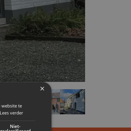
×
 website te
Lees verder
Niet-
geclassificeerd