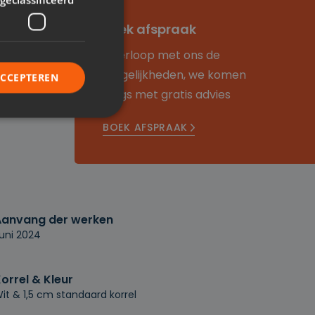
Boek afspraak
Overloop met ons de
mogelijkheden, we komen
ACCEPTEREN
langs met gratis advies
BOEK AFSPRAAK
rd
elding en
Aanvang der werken
uni 2024
n mensen en bots.
nen maken over het
orrel & Kleur
it & 1,5 cm standaard korrel