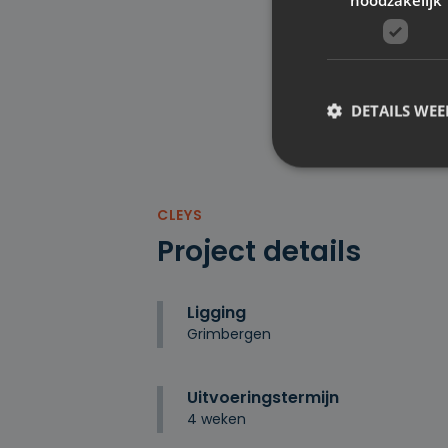
DETAILS WE
S
CLEYS
Project details
Strikt noodzakelijke
accountbeheer. De we
Ligging
Naam
Grimbergen
__cf_bm
Uitvoeringstermijn
4 weken