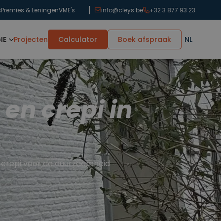
s
Premies & Leningen
VME's
info@cleys.be
+32 3 877 93 23
IE
Projecten
Calculator
Boek afspraak
NL
 en crepi in
t crepi voor de duurzaamheid