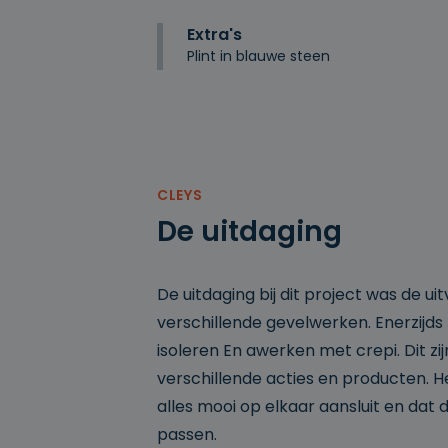
CookieScriptConse
Extra's
Plint in blauwe steen
csrftoken
CLEYS
__cf_bm
De uitdaging
De uitdaging bij dit project was de u
sessionid
verschillende gevelwerken. Enerzijds 
isoleren En awerken met crepi. Dit zi
verschillende acties en producten. He
Naam
alles mooi op elkaar aansluit en da
_pk_ses.672c6070-0
Pro
Naam
passen.
der
Naam
[abcdef0123456789]