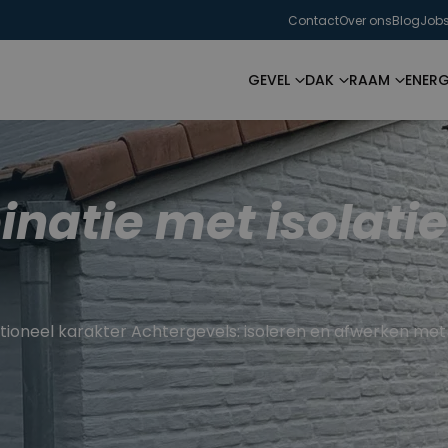
Contact
Over ons
Blog
Job
GEVEL
DAK
RAAM
ENERG
natie met isolatie
ditioneel karakter Achtergevels: isoleren en afwerken me