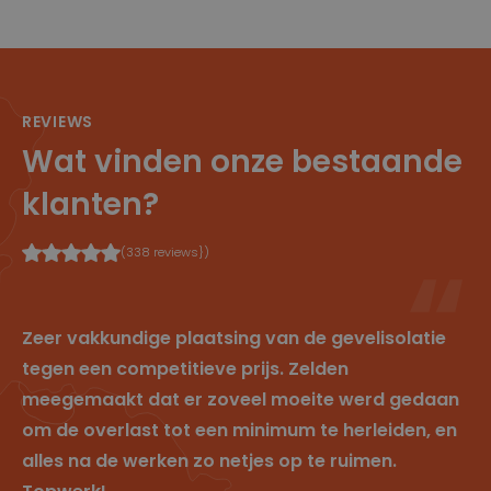
r
5
gunstig voor
e
4
de website,
In
se
om geldige
c.
c
rapporten te
.c
o
kunnen maken
d
n
over het
n.
d
gebruik van
cl
e
hun website.
REVIEWS
e
n
ys
Wat vinden onze bestaande
.b
e
klanten?
sessionid
w
2
Dit is een zeer
w
w
algemene
w
e
cookienaam
(338 reviews})
.cl
k
die op
e
e
verschillende
ys
n
sites
.b
verschillende
e
doeleinden
kan hebben,
Zeer vakkundige plaatsing van de gevelisolatie
maar over het
algemeen zal
tegen een competitieve prijs. Zelden
het een soort
anonieme
meegemaakt dat er zoveel moeite werd gedaan
sessie-ID zijn.
om de overlast tot een minimum te herleiden, en
alles na de werken zo netjes op te ruimen.