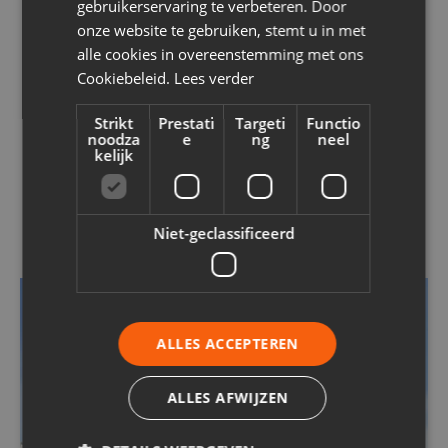
gebruikerservaring te verbeteren. Door
onze website te gebruiken, stemt u in met
alle cookies in overeenstemming met ons
Cookiebeleid.
Lees verder
Strikt
Prestati
Targeti
Functio
noodza
e
ng
neel
kelijk
ONZE PROJECTEN
Vergelijkbare projecten
Niet-geclassificeerd
GEVELBEKLEDING
STEENSTRIPS
ISOLATIE
GEVELISOLATIE
GEVELRENOVATIE
ALLES ACCEPTEREN
ALLES AFWIJZEN