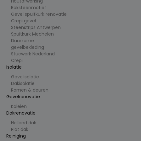
Houtafwerking
brengen
van
Baksteenmotief
verkeer.
Gevel spuitkurk renovatie
Crepi gevel
_clck
.cl
1
Deze
e
ja
cookie
Steenstrips Antwerpen
ys
ar
wordt
Spuitkurk Mechelen
.b
gebruikt
e
om
Duurzame
gebruiker
gevelbekleding
sinteracti
es en
Stucwerk Nederland
betrokke
Crepi
nheid op
de
Isolatie
website
te volgen
Gevelisolatie
om de
gebruiker
Dakisolatie
servaring
Ramen & deuren
en
websitefu
Gevelrenovatie
nctionalit
eit te
Kaleien
verbetere
Dakrenovatie
n.
_clsk
1
Deze
Hellend dak
M
d
cookie
ic
Plat dak
a
wordt
r
g
geassocie
Reiniging
o
erd met