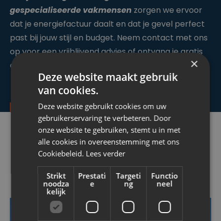
gespecialiseerde vakmensen
zorgen we ervoor
dat je energiefactuur daalt en dat je gevel perfect
past bij jouw stijl en budget. Neem contact met ons
op voor een vrijblijvend advies of ontvang je gratis
×
offerte voor jouw gevelisolatie en -afwerking.
Deze website maakt gebruik
van cookies.
Deze website gebruikt cookies om uw
gebruikerservaring te verbeteren. Door
onze website te gebruiken, stemt u in met
alle cookies in overeenstemming met ons
VOOR EN NA
Cookiebeleid.
Lees verder
knap resultaat!
Strikt
Prestati
Targeti
Functio
noodza
e
ng
neel
kelijk