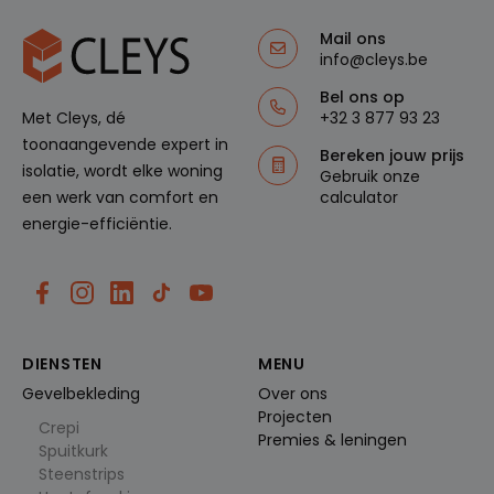
e
naar de
In
k
website
c.
e
Mail ons
verwees,
.cl
n
waarbij
info@cleys.be
e
prioriteit
ys
wordt
Bel ons op
.b
gegeven
e
+32 3 877 93 23
Met Cleys, dé
aan de
verschille
toonaangevende expert in
nde
Bereken jouw prijs
bronnen
isolatie, wordt elke woning
Gebruik onze
om te
beheren
calculator
een werk van comfort en
hoe
energie-efficiëntie.
gebruiker
s naar de
site
worden
geleid.
Het helpt
bij het
begrijpen
van de
DIENSTEN
MENU
efficiëntie
van
Gevelbekleding
Over ons
verschille
nde
Projecten
marketin
Crepi
Premies & leningen
gcampag
Spuitkurk
nes of
bronnen
Steenstrips
bij het