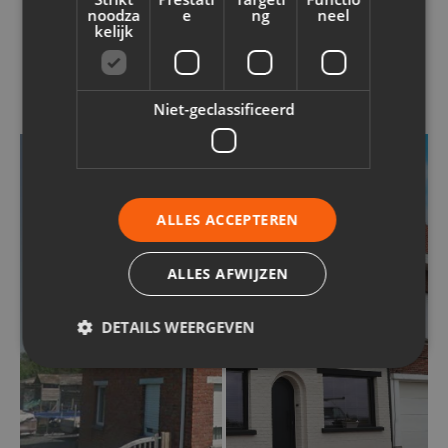
noodza
e
ng
neel
kelijk
VOOR EN NA
Knap resultaat!
Niet-geclassificeerd
ALLES ACCEPTEREN
ALLES AFWIJZEN
DETAILS WEERGEVEN
Strikt noodzakelijk
Prestatie
Targeting
Functioneel
Niet-geclassificeerd