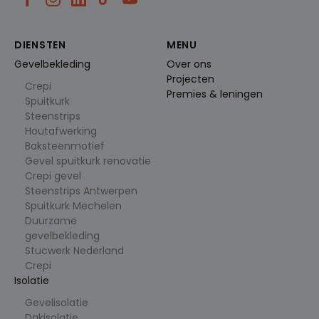
verschille
nde
marketin
gcampag
nes of
DIENSTEN
MENU
bronnen
bij het
Gevelbekleding
Over ons
brengen
Projecten
van
Crepi
verkeer.
Premies & leningen
Spuitkurk
_clck
.cl
1
Deze
Steenstrips
e
ja
cookie
Houtafwerking
ys
ar
wordt
.b
gebruikt
Baksteenmotief
e
om
Gevel spuitkurk renovatie
gebruiker
sinteracti
Crepi gevel
es en
Steenstrips Antwerpen
betrokke
nheid op
Spuitkurk Mechelen
de
Duurzame
website
te volgen
gevelbekleding
om de
Stucwerk Nederland
gebruiker
servaring
Crepi
en
Isolatie
websitefu
nctionalit
eit te
Gevelisolatie
verbetere
Dakisolatie