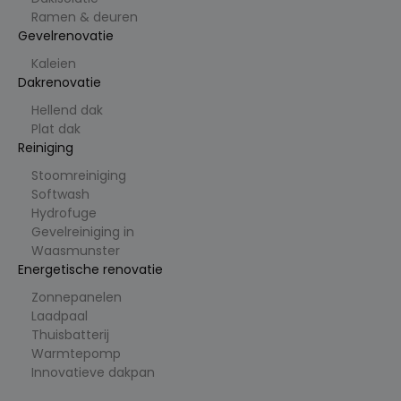
n.
Ramen & deuren
_clsk
1
Deze
M
Gevelrenovatie
d
cookie
ic
a
wordt
r
Kaleien
g
geassocie
o
erd met
Dakrenovatie
s
Microsoft
of
Clarity
Hellend dak
t
analytics
.cl
Plat dak
software.
e
Het
Reiniging
ys
wordt
.b
gebruikt
e
Stoomreiniging
om
informati
Softwash
e over de
Hydrofuge
sessie
van de
Gevelreiniging in
gebruiker
Waasmunster
op te
slaan en
Energetische renovatie
om
meerdere
Zonnepanelen
paginawe
Laadpaal
ergaven
te
Thuisbatterij
combiner
Warmtepomp
en tot
één
Innovatieve dakpan
gebruiker
ssessie