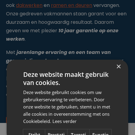
ook
dakwerken
en
ramen en deuren
vervangen.
Onze gedreven vakmannen staan garant voor een
duurzaam en hoogwaardig resultaat. Daarom
geven we met plezier
10 jaar garantie op onze
werken
.
Met
jarenlange ervaring en een team van
gespecialiseerde vakmensen
zorgen we ervoor
×
dat je energiefactuur daalt en dat je gevel perfect
Deze website maakt gebruik
past bij jouw stijl en budget. Neem contact met ons
van cookies.
op voor een vrijblijvend advies of ontvang je gratis
Deze website gebruikt cookies om uw
offerte voor jouw gevelisolatie en -afwerking.
gebruikerservaring te verbeteren. Door
onze website te gebruiken, stemt u in met
alle cookies in overeenstemming met ons
Cookiebeleid.
Lees verder
Strikt
Prestati
Targeti
Functio