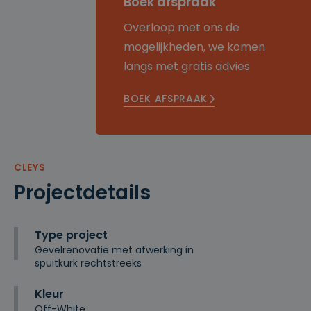
Boek afspraak
Overloop met ons de
mogelijkheden, we komen
langs met gratis advies
BOEK AFSPRAAK
CLEYS
Projectdetails
Type project
Gevelrenovatie met afwerking in
spuitkurk rechtstreeks
Kleur
Off-White