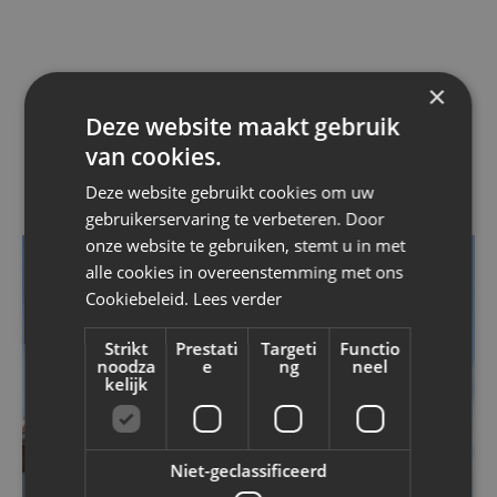
×
ONZE PROJECTEN
Deze website maakt gebruik
Vergelijkbare projecten
van cookies.
Deze website gebruikt cookies om uw
gebruikerservaring te verbeteren. Door
onze website te gebruiken, stemt u in met
GEVELBEKLEDING
STEENSTRIPS
ISOLATIE
alle cookies in overeenstemming met ons
GEVELISOLATIE
GEVELRENOVATIE
Cookiebeleid.
Lees verder
Strikt
Prestati
Targeti
Functio
noodza
e
ng
neel
kelijk
Niet-geclassificeerd